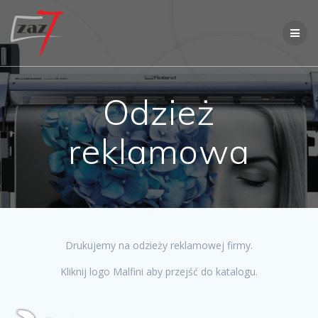
Przejdź
do
treści
Odzież
reklamowa
Drukujemy na odzieży reklamowej firmy.
Kliknij logo Malfini aby przejść do katalogu.